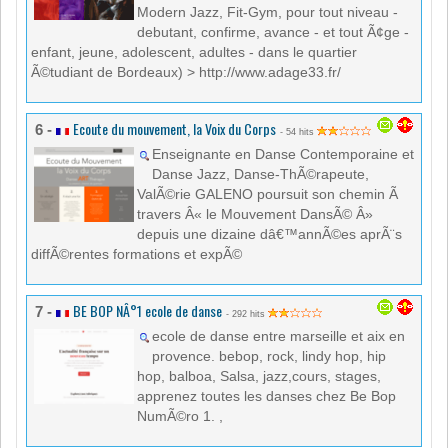
Modern Jazz, Fit-Gym, pour tout niveau -
debutant, confirme, avance - et tout Ã¢ge -
enfant, jeune, adolescent, adultes - dans le quartier
Ã©tudiant de Bordeaux) > http://www.adage33.fr/
Ecoute du mouvement, la Voix du Corps
6 -
- 54 hits
Enseignante en Danse Contemporaine et
Danse Jazz, Danse-ThÃ©rapeute,
ValÃ©rie GALENO poursuit son chemin Ã
travers Â« le Mouvement DansÃ© Â»
depuis une dizaine dâ€™annÃ©es aprÃ¨s
diffÃ©rentes formations et expÃ©
BE BOP NÂ°1 ecole de danse
7 -
- 292 hits
ecole de danse entre marseille et aix en
provence. bebop, rock, lindy hop, hip
hop, balboa, Salsa, jazz,cours, stages,
apprenez toutes les danses chez Be Bop
NumÃ©ro 1. ,