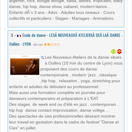
argentin, rock, boogie woogie, salsa, latines, tropicales, baby
danse, hip hop, danse show, cabaret, modern'dance...
Enfants dÃ¨s 3 ans - Ados - Adultes tous niveaux - Cours
collectifs et particuliers - Stages - Mariages - Animations.
Ecole de danse - LESÂ NOUVEAUXÂ ATELIERSÂ DEÂ LAÂ DANSE -
3 -
Oullins - LYON
- 281 hits
Les Nouveaux Ateliers de la danse situés
à Oullins (10 min du centre de Lyon) vous
proposent des cours de danse
contemporaine , modern 'jazz , classique
,hip hop, relaxation , yoga, stretching pour
enfants et adultes du débutant au professionnel.
Mais aussi une formation complète en journée pour
danseurs contemporains et préparation à L'EAT.
Des stages de week end ou d'été en jazz , contemporain ,
hip hop danse contact improvisation, danse voltige....
Des spectacles de cies professionnelles désirant montrer
leur travail en gestation dans le cadre du festival "Danse et
Cies" en juillet.