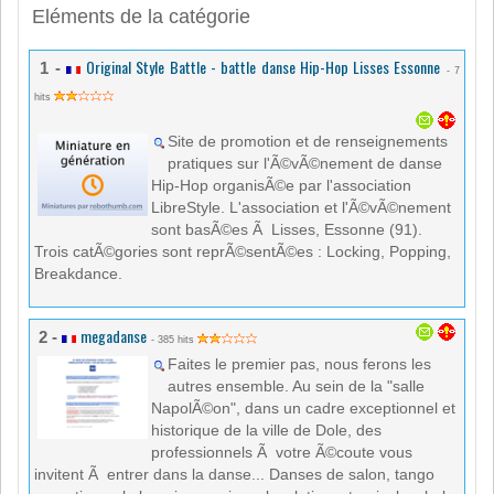
Eléments de la catégorie
Original Style Battle - battle danse Hip-Hop Lisses Essonne
1 -
- 7
hits
Site de promotion et de renseignements
pratiques sur l'Ã©vÃ©nement de danse
Hip-Hop organisÃ©e par l'association
LibreStyle. L'association et l'Ã©vÃ©nement
sont basÃ©es Ã Lisses, Essonne (91).
Trois catÃ©gories sont reprÃ©sentÃ©es : Locking, Popping,
Breakdance.
megadanse
2 -
- 385 hits
Faites le premier pas, nous ferons les
autres ensemble. Au sein de la "salle
NapolÃ©on", dans un cadre exceptionnel et
historique de la ville de Dole, des
professionnels Ã votre Ã©coute vous
invitent Ã entrer dans la danse... Danses de salon, tango