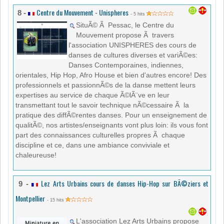
Centre du Mouvement - Unispheres
8 -
- 5 hits
SituÃ© Ã Pessac, le Centre du
Mouvement propose Ã travers
l'association UNISPHERES des cours de
danses de cultures diverses et variÃ©es:
Danses Contemporaines, indiennes,
orientales, Hip Hop, Afro House et bien d'autres encore! Des
professionnels et passionnÃ©s de la danse mettent leurs
expertises au service de chaque Ã©lÃ¨ve en leur
transmettant tout le savoir technique nÃ©cessaire Ã la
pratique des diffÃ©rentes danses. Pour un enseignement de
qualitÃ©, nos artistes/enseignants vont plus loin: ils vous font
part des connaissances culturelles propres Ã chaque
discipline et ce, dans une ambiance conviviale et
chaleureuse!
Lez Arts Urbains cours de danses Hip-Hop sur BÃ©ziers et
9 -
Montpellier
- 15 hits
L'association Lez Arts Urbains propose