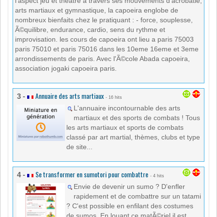
l'aspect jeu et theatre a travers ses mouvements d'acrobatie,
arts martiaux et gymnastique, la capoeira englobe de
nombreux bienfaits chez le pratiquant : - force, souplesse,
Ã©quilibre, endurance, cardio, sens du rythme et
improvisation. les cours de capoeira ont lieu a paris 75003
paris 75010 et paris 75016 dans les 10eme 16eme et 3eme
arrondissements de paris. Avec l'Ã©cole Abada capoeira,
association jogaki capoeira paris.
Annuaire des arts martiaux
3 -
- 16 hits
L'annuaire incontournable des arts
martiaux et des sports de combats ! Tous
les arts martiaux et sports de combats
classé par art martial, thèmes, clubs et type
de site...
Se transformer en sumotori pour combattre
4 -
- 4 hits
Envie de devenir un sumo ? D'enfler
rapidement et de combattre sur un tatami
? C'est possible en enfilant des costumes
de sumos. En louant ce matÃ©riel il est