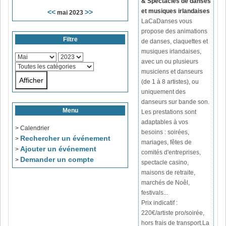
& Spectacles de danses
et musiques irlandaises
<<
>>
mai 2023
LaCaDanses vous
propose des animations
Filtre
de danses, claquettes et
musiques irlandaises,
avec un ou plusieurs
musiciens et danseurs
(de 1 à 8 artistes), ou
uniquement des
danseurs sur bande son.
Menu
Les prestations sont
adaptables à vos
> Calendrier
besoins : soirées,
Rechercher un événement
>
mariages, fêtes de
Ajouter un événement
>
comités d'entreprises,
Demander un compte
>
spectacle casino,
maisons de retraite,
marchés de Noêl,
festivals...
Prix indicatif :
220€/artiste pro/soirée,
hors frais de transport.
La