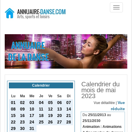
Toggle
navigati
Calendrier du
Calendrier
mois de mai
2023
Lu
Ma
Me
Je
Ve
Sa
Di
01
02
03
04
05
06
07
Vue
Vue détaillée |
réduite
08
09
10
11
12
13
14
Du
25/11/2013
au
15
16
17
18
19
20
21
25/11/2030
22
23
24
25
26
27
28
Animation : Animations
29
30
31